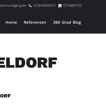
ellerrundgang.de
021814936370
01736611732
Home
Referenzen
360 Grad Blog
SELDORF
DORF