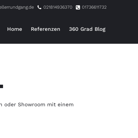
ellerrundgang.de
021814936370
01736611732
Home
Referenzen
360 Grad Blog
L
ion oder Showroom mit einem